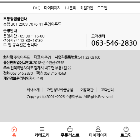
FAQ
마이페이지
1:1문의
회원가입
로그인
무통장입금안내
농협 301-2909-7076-41 주영이푸드
운영안내
운영시간 : 09:30 ~ 16:00
고객센터
점심시간 : 12:30~13:30
063-546-2830
토.일.공휴일은 쉽니다.
회사명
주영이푸드
대표
이주영
사업자등록번호
541-22-02160
통신판매업신고번호
2018-전주완산-0592
주소
전북특별자치도 김제시 백구면 부용1길 22
전화
063-546-2830
팩스
063-715-4563
개인정보관리책임자
이주영
회사소개
개인정보취급방침
이용약관
고객센터
Copyright ⓒ 2001~2026 주영이푸드. All Rights Reserved.
홈
카테고리
주문리스트
마이페이지
로그인