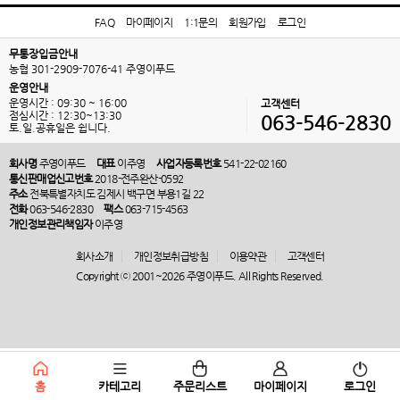
FAQ
마이페이지
1:1문의
회원가입
로그인
무통장입금안내
농협 301-2909-7076-41 주영이푸드
운영안내
운영시간 : 09:30 ~ 16:00
고객센터
점심시간 : 12:30~13:30
063-546-2830
토.일.공휴일은 쉽니다.
회사명
주영이푸드
대표
이주영
사업자등록번호
541-22-02160
통신판매업신고번호
2018-전주완산-0592
주소
전북특별자치도 김제시 백구면 부용1길 22
전화
063-546-2830
팩스
063-715-4563
개인정보관리책임자
이주영
회사소개
개인정보취급방침
이용약관
고객센터
Copyright ⓒ 2001~2026 주영이푸드. All Rights Reserved.
홈
카테고리
주문리스트
마이페이지
로그인