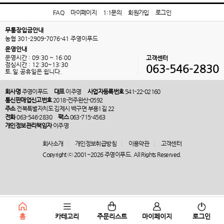
FAQ
마이페이지
1:1문의
회원가입
로그인
무통장입금안내
농협 301-2909-7076-41 주영이푸드
운영안내
운영시간 : 09:30 ~ 16:00
고객센터
점심시간 : 12:30~13:30
063-546-2830
토.일.공휴일은 쉽니다.
회사명
주영이푸드
대표
이주영
사업자등록번호
541-22-02160
통신판매업신고번호
2018-전주완산-0592
주소
전북특별자치도 김제시 백구면 부용1길 22
전화
063-546-2830
팩스
063-715-4563
개인정보관리책임자
이주영
회사소개
개인정보취급방침
이용약관
고객센터
Copyright ⓒ 2001~2026 주영이푸드. All Rights Reserved.
홈
카테고리
주문리스트
마이페이지
로그인