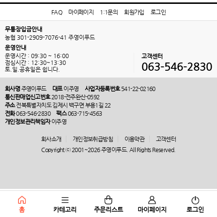
FAQ
마이페이지
1:1문의
회원가입
로그인
무통장입금안내
농협 301-2909-7076-41 주영이푸드
운영안내
운영시간 : 09:30 ~ 16:00
고객센터
점심시간 : 12:30~13:30
063-546-2830
토.일.공휴일은 쉽니다.
회사명
주영이푸드
대표
이주영
사업자등록번호
541-22-02160
통신판매업신고번호
2018-전주완산-0592
주소
전북특별자치도 김제시 백구면 부용1길 22
전화
063-546-2830
팩스
063-715-4563
개인정보관리책임자
이주영
회사소개
개인정보취급방침
이용약관
고객센터
Copyright ⓒ 2001~2026 주영이푸드. All Rights Reserved.
홈
카테고리
주문리스트
마이페이지
로그인