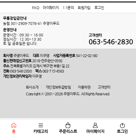
FAQ
마이페이지
1:1문의
회원가입
로그인
무통장입금안내
농협 301-2909-7076-41 주영이푸드
운영안내
운영시간 : 09:30 ~ 16:00
고객센터
점심시간 : 12:30~13:30
063-546-2830
토.일.공휴일은 쉽니다.
회사명
주영이푸드
대표
이주영
사업자등록번호
541-22-02160
통신판매업신고번호
2018-전주완산-0592
주소
전북특별자치도 김제시 백구면 부용1길 22
전화
063-546-2830
팩스
063-715-4563
개인정보관리책임자
이주영
회사소개
개인정보취급방침
이용약관
고객센터
Copyright ⓒ 2001~2026 주영이푸드. All Rights Reserved.
홈
카테고리
주문리스트
마이페이지
로그인