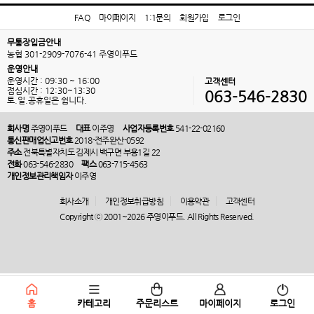
FAQ
마이페이지
1:1문의
회원가입
로그인
무통장입금안내
농협 301-2909-7076-41 주영이푸드
운영안내
운영시간 : 09:30 ~ 16:00
고객센터
점심시간 : 12:30~13:30
063-546-2830
토.일.공휴일은 쉽니다.
회사명
주영이푸드
대표
이주영
사업자등록번호
541-22-02160
통신판매업신고번호
2018-전주완산-0592
주소
전북특별자치도 김제시 백구면 부용1길 22
전화
063-546-2830
팩스
063-715-4563
개인정보관리책임자
이주영
회사소개
개인정보취급방침
이용약관
고객센터
Copyright ⓒ 2001~2026 주영이푸드. All Rights Reserved.
홈
카테고리
주문리스트
마이페이지
로그인