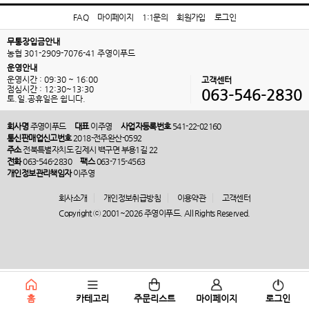
FAQ
마이페이지
1:1문의
회원가입
로그인
무통장입금안내
농협 301-2909-7076-41 주영이푸드
운영안내
운영시간 : 09:30 ~ 16:00
고객센터
점심시간 : 12:30~13:30
063-546-2830
토.일.공휴일은 쉽니다.
회사명
주영이푸드
대표
이주영
사업자등록번호
541-22-02160
통신판매업신고번호
2018-전주완산-0592
주소
전북특별자치도 김제시 백구면 부용1길 22
전화
063-546-2830
팩스
063-715-4563
개인정보관리책임자
이주영
회사소개
개인정보취급방침
이용약관
고객센터
Copyright ⓒ 2001~2026 주영이푸드. All Rights Reserved.
홈
카테고리
주문리스트
마이페이지
로그인