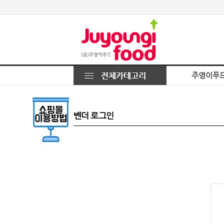
주영이푸
벤더 로그인