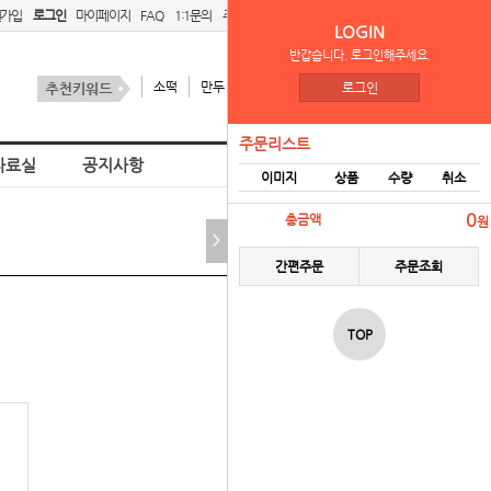
원가입
로그인
마이페이지
FAQ
1:1문의
주문리스트
간편주문
LOGIN
반갑습니다. 로그인해주세요.
소떡
만두
김치
스팜
로그인
주문리스트
자료실
공지사항
이미지
상품
수량
취소
홈
벤더 로그인
0
총금액
원
>
간편주문
주문조회
TOP