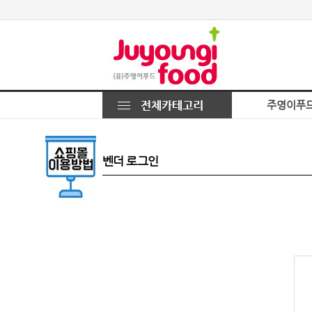
주영이푸
벤더 로그인