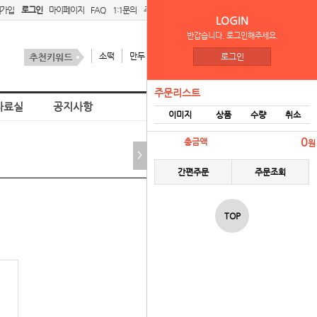
원가입
로그인
마이페이지
FAQ
1:1문의
주문리스트
간편주문
LOGIN
반갑습니다. 로그인해주세요.
소떡
만두
김치
스팜
로그인
주문리스트
자료실
공지사항
이미지
상품
수량
취소
홈
벤더 로그인
0
총금액
원
>
간편주문
주문조회
TOP