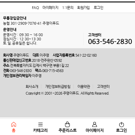
FAQ
마이페이지
1:1문의
회원가입
로그인
무통장입금안내
농협 301-2909-7076-41 주영이푸드
운영안내
운영시간 : 09:30 ~ 16:00
고객센터
점심시간 : 12:30~13:30
063-546-2830
토.일.공휴일은 쉽니다.
회사명
주영이푸드
대표
이주영
사업자등록번호
541-22-02160
통신판매업신고번호
2018-전주완산-0592
주소
전북특별자치도 김제시 백구면 부용1길 22
전화
063-546-2830
팩스
063-715-4563
개인정보관리책임자
이주영
회사소개
개인정보취급방침
이용약관
고객센터
Copyright ⓒ 2001~2026 주영이푸드. All Rights Reserved.
홈
카테고리
주문리스트
마이페이지
로그인