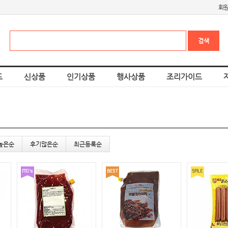
회
드
신상품
인기상품
행사상품
조리가이드
높은순
후기많은순
최근등록순