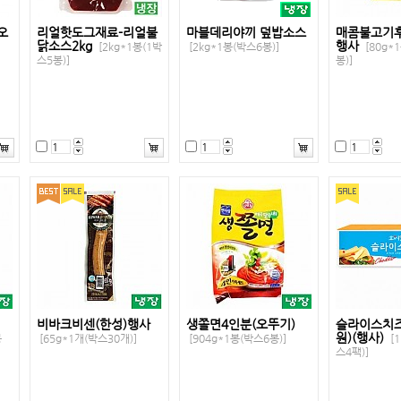
오
리얼핫도그재료-리얼불
마블데리야끼 덮밥소스
매콤불고기후
닭소스2kg
행사
[2kg*1봉(1박
[2kg*1봉(박스6봉)]
[80g*
스5봉)]
봉)]
비바크비센(한성)행사
생쫄면4인분(오뚜기)
슬라이스치즈
원)(행사)
봉
[65g*1개(박스30개)]
[904g*1봉(박스6봉)]
[1
스4팩)]