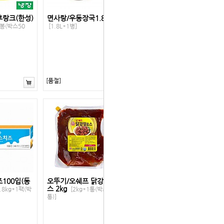
랑크(한성)
면사랑/우동장국1.8L
1봉(박스50
[1.8L*1병]
[품절]
100입(동
오뚜기/오쉐프 닭강정소
스 2kg
.8kg*1팩(박
[2kg*1통(박스6
통)]