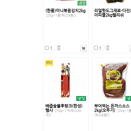
(한품)미니볶음김치2kg
리얼핫도그재료-다진
이피클2kg렐리쉬
[2kg*1봉(박스9봉)]
배즙숯불후랑크(한성)
부어먹는 돈까스소스
행사
2kg(오뚜기)
[70g*1개(박스30
[2kg*1
개)]
(박스6봉)]