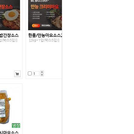
덮밥간장소스
한품/만능마요소스2kg
입(박스5입)]
[2kg*1입(박스5입)]
이시마요소스