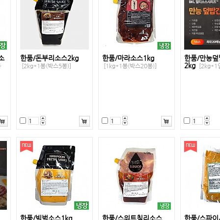
소
한품/돈부리소스2kg
한품/마라소스1kg
한품/만능
2kg
봉
[2kg*1봉(박스5봉)]
[1kg*1봉(박스20봉)]
[2kg*1
한품/빅벅소스1kg
한품/스위트칠리소스
한품/스파