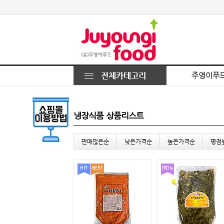
주영이푸
냉장식품 상품리스트
판매많은순
낮은가격순
높은가격순
평점