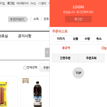
원가입
로그인
마이페이지
FAQ
1:1문의
주문리스트
간편주문
LOGIN
반갑습니다. 로그인해주세요.
소떡
만두
김치
스팜
로그인
주문리스트
자료실
공지사항
이미지
상품
수량
취소
홈
냉장식품
0
총금액
원
>
간편주문
주문조회
리스
갤러
전체선택
주문하기
트뷰
리뷰
TOP