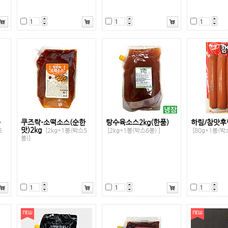
운
쿠즈락-소떡소스(순한
탕수육소스2kg(한품)
하림/참맛후
맛)2kg
5
[2kg*1봉(박스5
[2kg*1봉(박스6봉) ]
[80g*1봉(박
봉)]