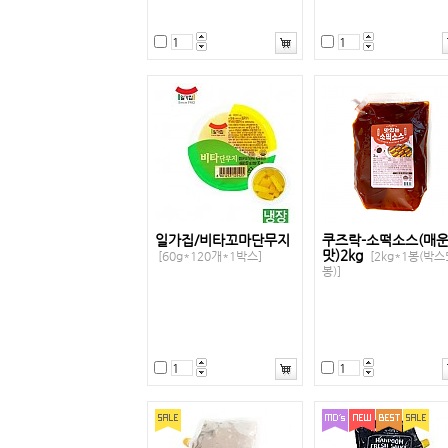
일가집/비타꼬마단무지
쿠즈락-소떡소스(매
맛)2kg
[60g*120개*1박스]
[2kg*1봉(박스
봉)]