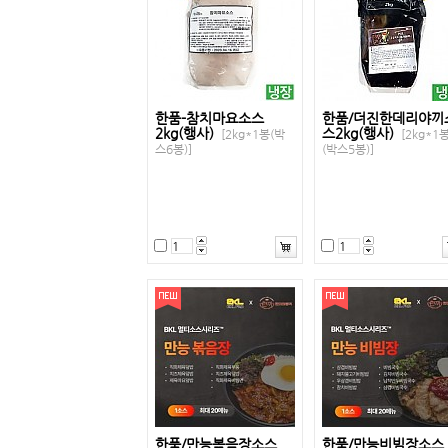
한품-참치마요소스
한품/더진한데리야끼
2kg(행사)
스2kg(행사)
[2kg*1봉(박
[2kg*1
스6봉)]
(박스5봉)]
한품/만능볶음장소스
한품/만능비빔장소스