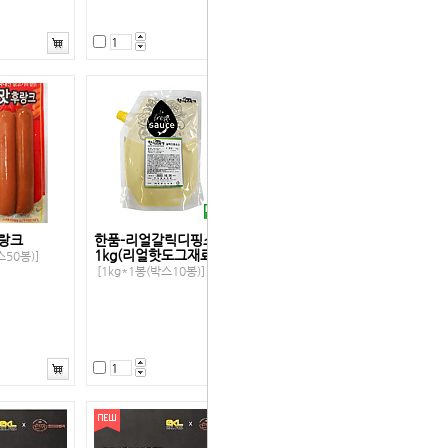
랑크
한품-리얼갈릭디핑소스
1kg(리얼핫도그재료)
스50봉)]
[1kg*1봉(박스10봉)]