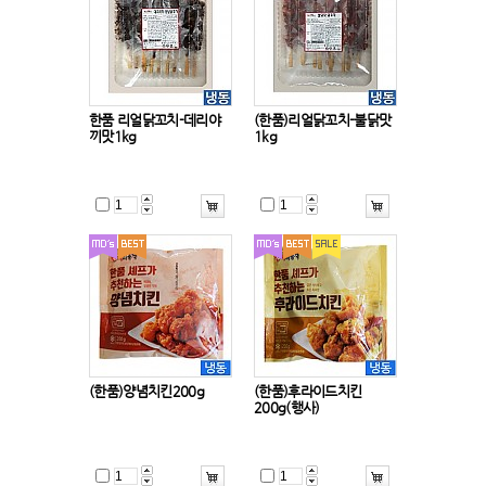
한품 리얼닭꼬치-데리야
(한품)리얼닭꼬치-불닭맛
끼맛1kg
1kg
(한품)양념치킨200g
(한품)후라이드치킨
200g(행사)