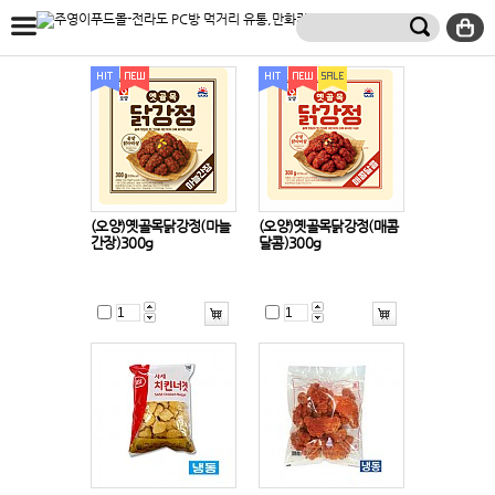
(오양)옛골목닭강정(마늘
(오양)옛골목닭강정(매콤
간장)300g
달콤)300g