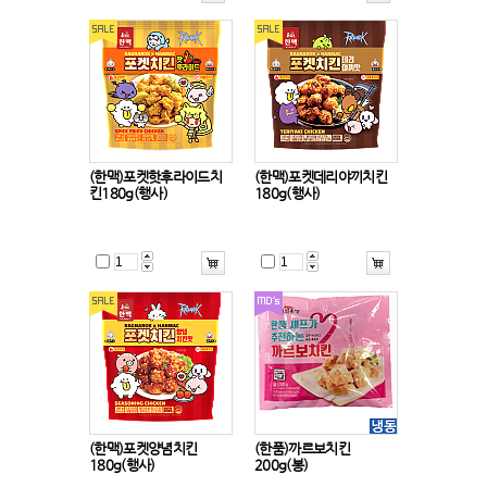
(한맥)포켓핫후라이드치
(한맥)포켓데리야끼치킨
킨180g(행사)
180g(행사)
(한맥)포켓양념치킨
(한품)까르보치킨
180g(행사)
200g(봉)