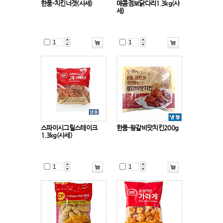
한품-치킨너겟(사세)
매콤점보닭다리1.3kg(사
세)
스파이시그릴스테이크
한품-왕갈비맛치킨200g
1.3kg(사세)