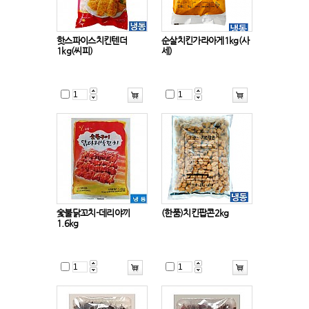
핫스파이스치킨텐더
순살치킨가라아게1kg(사
1kg(씨피)
세)
숯불닭꼬치-데리야끼
(한품)치킨팝콘2kg
1.6kg