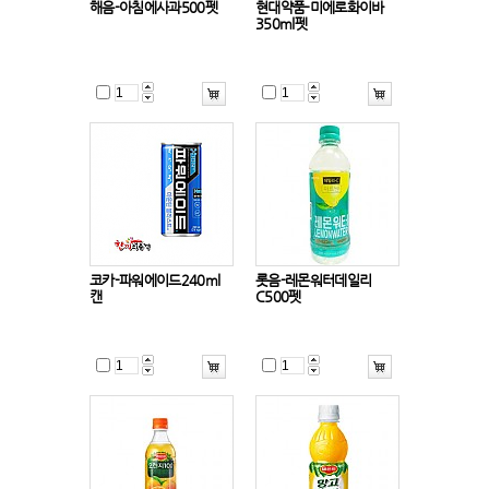
해음-아침에사과500펫
현대약품-미에로화이바
350ml펫
코카-파워에이드240ml
롯음-레몬워터데일리
캔
C500펫