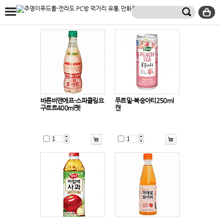
바른비앤에프-스파클링요
푸르밀-복숭아티250ml
구르트400ml펫
캔