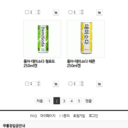
동아-데미소다 청포도
동아-데미소다 레몬
250ml캔
250ml캔
처음
1
2
3
4
5
맨끝
FAQ
마이페이지
1:1문의
회원가입
로그인
무통장입금안내