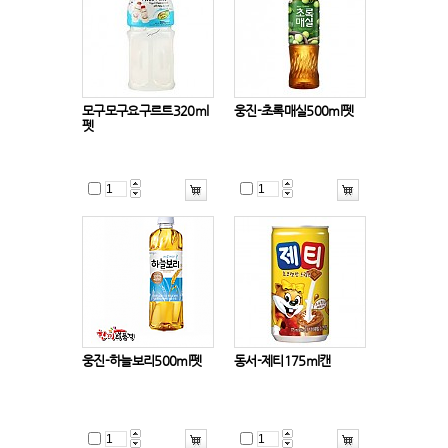
모구모구요구르트320ml
웅진-초록매실500ml펫
펫
웅진-하늘보리500ml펫
동서-제티175ml캔