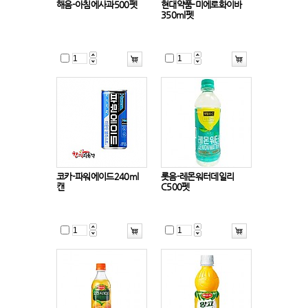
해음-아침에사과500펫
현대약품-미에로화이바
350ml펫
코카-파워에이드240ml
롯음-레몬워터데일리
캔
C500펫