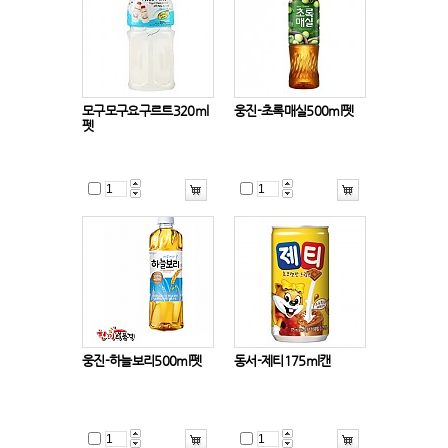
모구모구요구르트320ml
웅진-초록매실500ml펫
펫
웅진-하늘보리500ml펫
동서-제티175ml캔