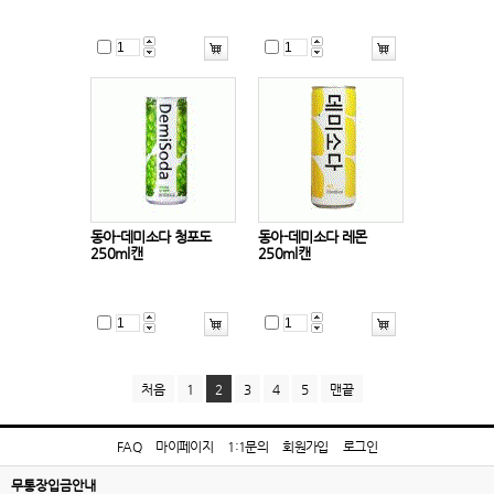
동아-데미소다 청포도
동아-데미소다 레몬
250ml캔
250ml캔
처음
1
2
3
4
5
맨끝
FAQ
마이페이지
1:1문의
회원가입
로그인
무통장입금안내