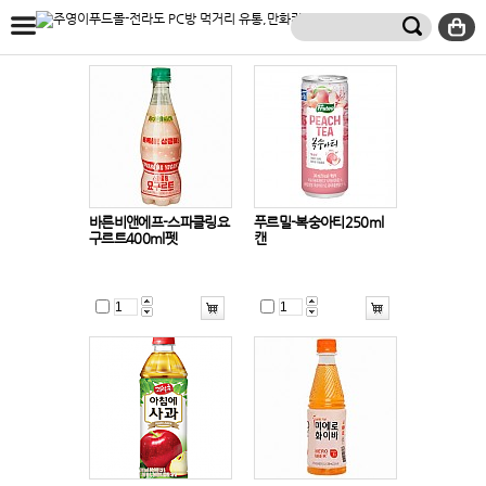
바른비앤에프-스파클링요
푸르밀-복숭아티250ml
구르트400ml펫
캔