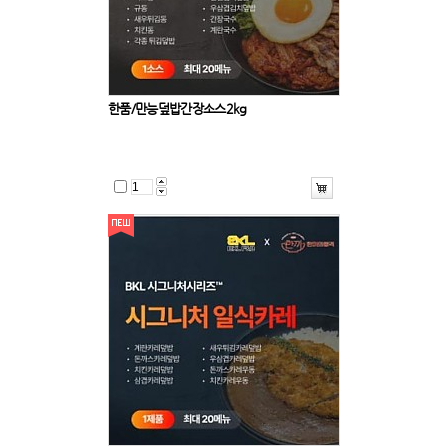
한품/만능덮밥간장소스2kg