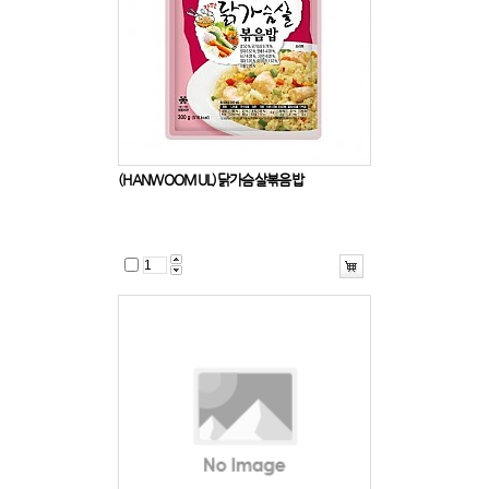
(HANWOOMUL)닭가슴살볶음밥