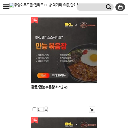
한품/만능볶음장소스2kg