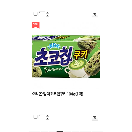
오리온-말차초코칩쿠키104g(1곽)