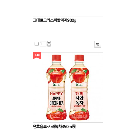
그대로크리스피쌀과자900g
연호음료-사과녹차350ml펫