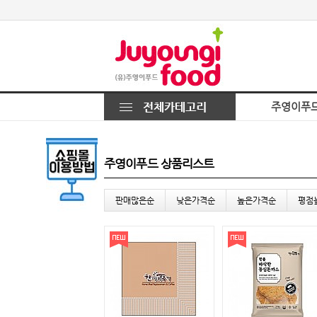
주영이푸
주영이푸드 상품리스트
판매많은순
낮은가격순
높은가격순
평점