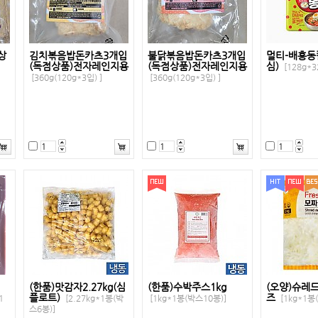
상
김치볶음밥돈카츠3개입
불닭볶음밥돈카츠3개입
멀티-배홍동
(독점상품)전자레인지용
(독점상품)전자레인지용
심)
[128g*3
[360g(120g*3입) ]
[360g(120g*3입) ]
(한품)맛감자2.27kg(심
(한품)수박주스1kg
(오양)슈레
플로트)
즈
1
[2.27kg*1봉(박
[1kg*1봉(박스10봉)]
[1kg*1봉
스6봉)]