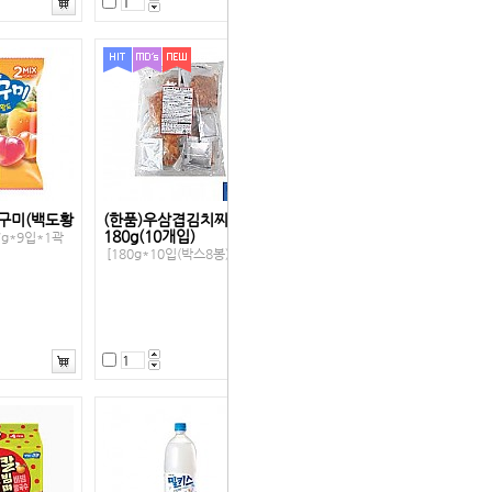
구미(백도황
(한품)우삼겹김치찌개
180g(10개입)
7g*9입*1곽
[180g*10입(박스8봉)]