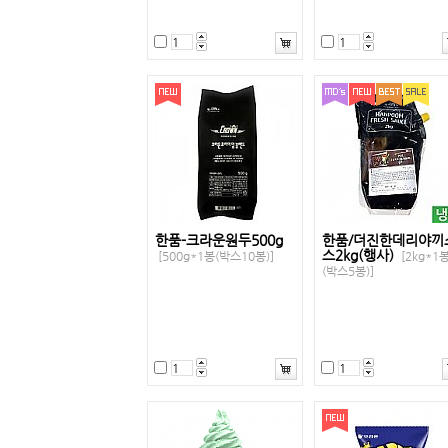
한품-크라운원두500g
한품/더진한데리야끼
스2kg(행사)
[500g*1봉(박스10봉)]
[2kg*1
(박스5봉)]