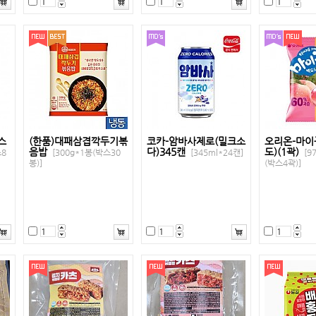
스
(한품)대패삼겹깍두기볶
코카-암바사제로(밀크소
오리온-마이
음밥
다)345캔
도)(1곽)
스8
[300g*1봉(박스30
[345ml*24캔]
[9
봉)]
(박스4곽)]