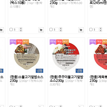
(박스10봉)
230g
로)245ml
[1kg*1봉(박
[230g*1개(박스30
스10봉)]
개)]
캔]
밥소
(한품)소불고기덮밥소스
(한품)쭈꾸미불고기덮밥
(한품)제육
230g
소스230g
230g
박스
[230g*1개(박스30
[230g*1개(박
[230
개)]
스30개)]
개)]