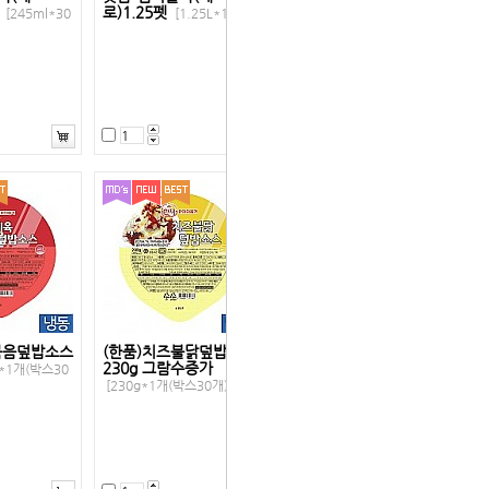
캔
로)1.25펫
[245ml*30
[1.25L*12펫]
볶음덮밥소스
(한품)치즈불닭덮밥소스
230g 그람수증가
g*1개(박스30
[230g*1개(박스30개)]