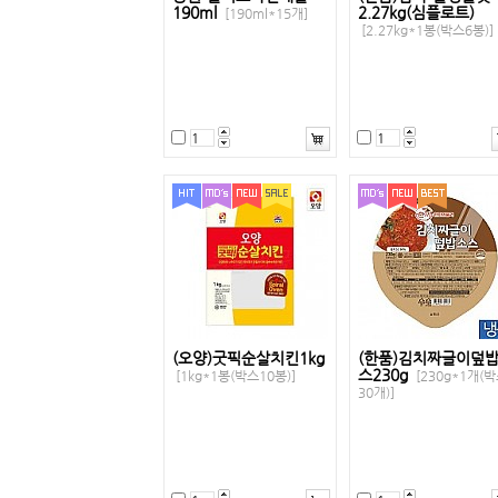
190ml
2.27kg(심플로트)
[190ml*15개]
[2.27kg*1봉(박스6봉)]
(오양)굿픽순살치킨1kg
(한품)김치짜글이덮
스230g
[1kg*1봉(박스10봉)]
[230g*1개(
30개)]