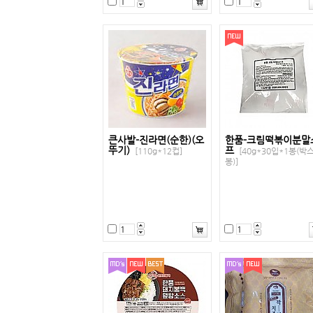
큰사발-진라면(순한)(오
한품-크림떡볶이분말
뚜기)
프
[110g*12컵]
[40g*30입*1봉(박
봉)]