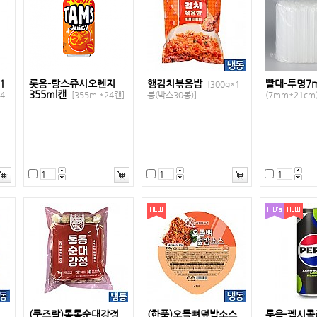
1
롯음-탐스쥬시오렌지
햄김치볶음밥
빨대-투명7
[300g*1
355ml캔
4
[355ml*24캔]
봉(박스30봉)]
(7mm*21cm)
(쿠즈락)통통순대강정
(한품)오돌뼈덮밥소스
롯음-펩시콜