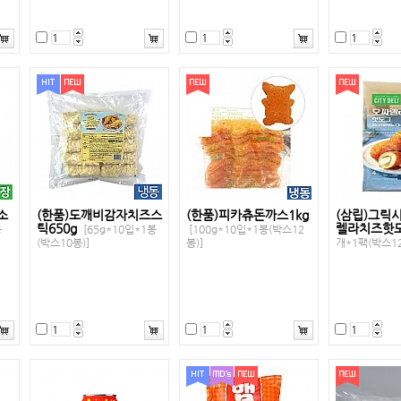
소
(한품)도깨비감자치즈스
(한품)피카츄돈까스1kg
(삼립)그릭
틱650g
렐라치즈핫
봉
[65g*10입*1봉
[100g*10입*1봉(박스12
(박스10봉)]
봉)]
개*1팩(박스12