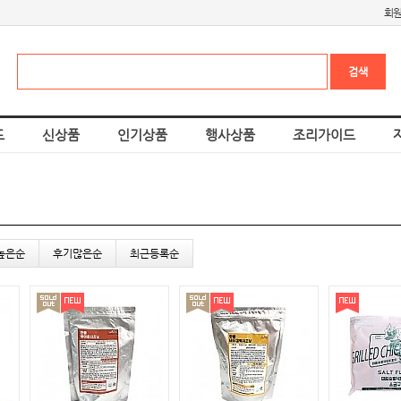
회
드
신상품
인기상품
행사상품
조리가이드
높은순
후기많은순
최근등록순