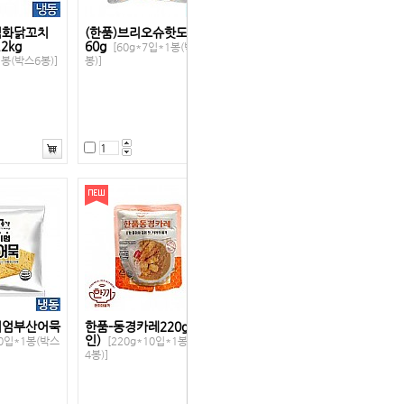
직화닭꼬치
(한품)브리오슈핫도그번
2kg
60g
[60g*7입*1봉(박스8
1봉(박스6봉)]
봉)]
미엄부산어묵
한품-동경카레220g(할
인)
30입*1봉(박스
[220g*10입*1봉(박스
4봉)]