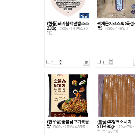
(한품)돼지불백덮밥소스
꽉채운치즈스틱(독점
230g
품)
[230g*1개(박스30
[450g(4~6입)]
개)]
(한우물)숯불닭고기볶음
(한품)후랑크소시지
밥
STF490g-
[300g*1봉(박스35봉)]
[70g*7입*
팩(박스20팩)]