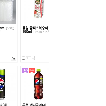
mm
동원-쿨피스복숭아
[500입
190ml
]
[190ml*15개]
라(제
롯음-펩시콜라(제