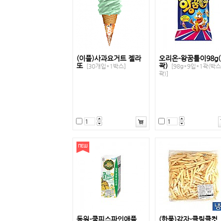
(이플)사과요거트 젤라
오리온-왕꿈틀이98g(
또
곽)
[30개입*1박스]
[98g*9입*1곽(박스
곽)]
동원-쿨피스파인애플
(한품)감자-클링클컷