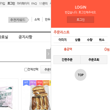
원가입
로그인
마이페이지
FAQ
1:1문의
주문리스트
간편주문
LOGIN
반갑습니다. 로그인해주세요.
소떡
만두
김치
스팜
로그인
주문리스트
자료실
공지사항
이미지
상품
수량
취소
홈
주영이푸드
0
총금액
원
>
간편주문
주문조회
리스
갤러
전체선택
주문하기
트뷰
리뷰
TOP