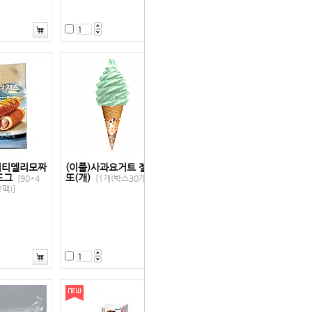
시티델리모짜
(이플)사과요거트 젤라
도그
또(개)
[90*4
[1개(박스30개)]
팩)]