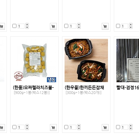
(한품)모짜렐라치즈볼-
(한우물)한끼든든잡채
빨대-검정1
[900g*1봉(박스12봉)]
[300g*1봉(박스20개)]