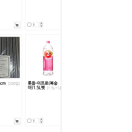
6cm
롯음-이프로(복숭
[200입]
아)1.5L펫
[1.5L*12펫]