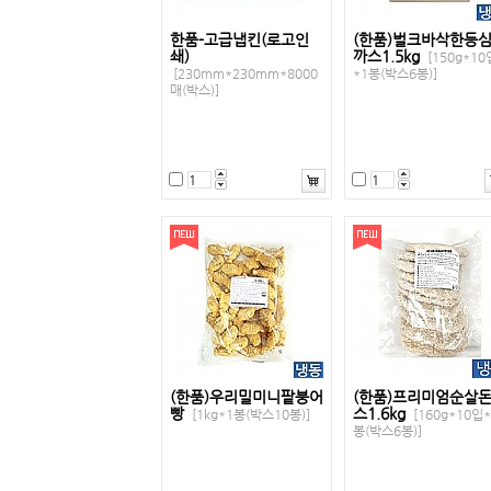
한품-고급냅킨(로고인
(한품)벌크바삭한등
쇄)
까스1.5kg
[150g*10
[230mm*230mm*8000
*1봉(박스6봉)]
매(박스)]
(한품)우리밀미니팥붕어
(한품)프리미엄순살
빵
스1.6kg
[1kg*1봉(박스10봉)]
[160g*10입*
봉(박스6봉)]