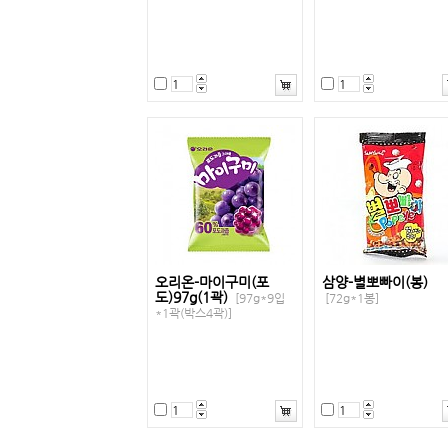
오리온-마이구미(포
삼양-별뽀빠이(봉)
도)97g(1곽)
[97g*9입
[72g*1봉]
*1곽(박스4곽)]