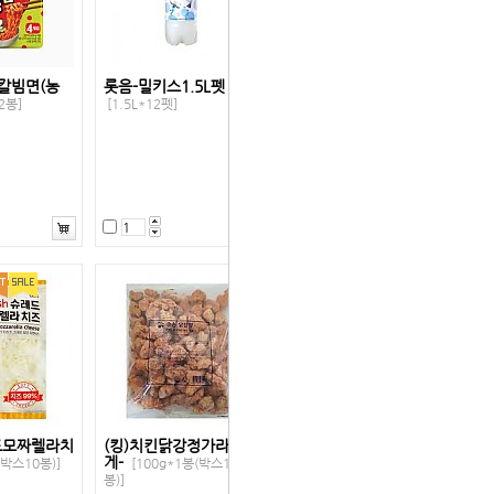
칼빔면(농
롯음-밀키스1.5L펫
2봉]
[1.5L*12펫]
드모짜렐라치
(킹)치킨닭강정가라아
게-
(박스10봉)]
[100g*1봉(박스10
봉)]