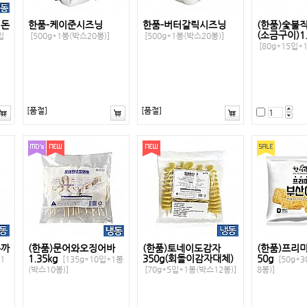
심돈
한품-케이준시즈닝
한품-버터갈릭시즈닝
(한품)숯불
(소금구이)1.
입
[500g*1봉(박스20봉)]
[500g*1봉(박스20봉)]
[80g*15입*
[품절]
[품절]
돈까
(한품)문어와오징어바
(한품)토네이도감자
(한품)프리
1.35kg
350g(회돌이감자대체)
50g
1
[135g*10입*1봉
[50g*
(박스10봉)]
[70g*5입*1봉(박스12봉)]
8봉)]